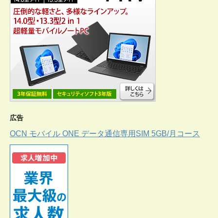
広告
OCN モバイル ONE データ通信専用SIM 5GB/月コース