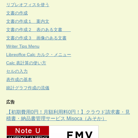
リブレオフィスを使う
文書の作成
文書の作成１ 案内文
文書の作成２ 表のある文書
文書の作成３ 画像のある文書
Writer Tips Menu
Libreoffce Calc カルク・メニュー
Calc 表計算の使い方
セルの入力
表作成の基本
統計グラフ作成の流儀
広告
【初期費用0円！月額利用料0円！】クラウド請求書・見
積書・納品書管理サービス Misoca（みそか）