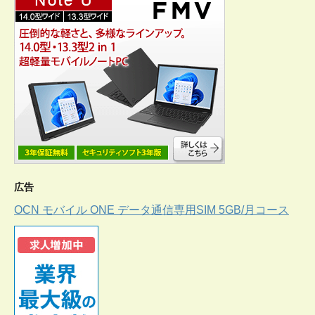
広告
OCN モバイル ONE データ通信専用SIM 5GB/月コース