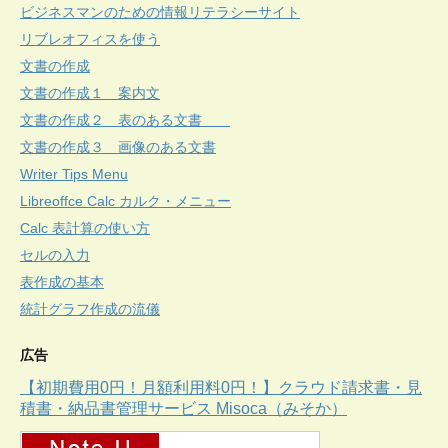
ビジネスマンのための情報リテラシーサイト
リブレオフィスを使う
文書の作成
文書の作成１ 案内文
文書の作成２ 表のある文書
文書の作成３ 画像のある文書
Writer Tips Menu
Libreoffce Calc カルク・メニュー
Calc 表計算の使い方
セルの入力
表作成の基本
統計グラフ作成の流儀
広告
【初期費用0円！月額利用料0円！】クラウド請求書・見
積書・納品書管理サービス Misoca（みそか）