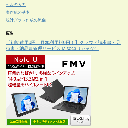
セルの入力
表作成の基本
統計グラフ作成の流儀
広告
【初期費用0円！月額利用料0円！】クラウド請求書・見
積書・納品書管理サービス Misoca（みそか）