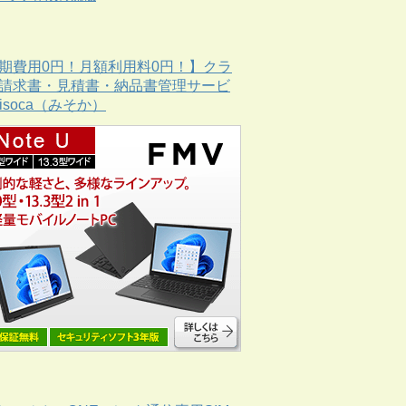
期費用0円！月額利用料0円！】クラ
請求書・見積書・納品書管理サービ
Misoca（みそか）