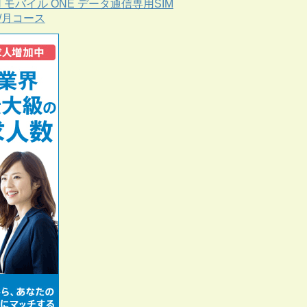
N モバイル ONE データ通信専用SIM
B/月コース