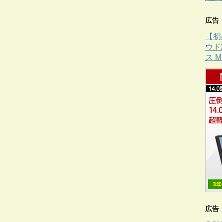
広告
【初
ウド
ス 
広告