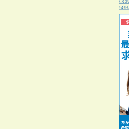
OC
5G