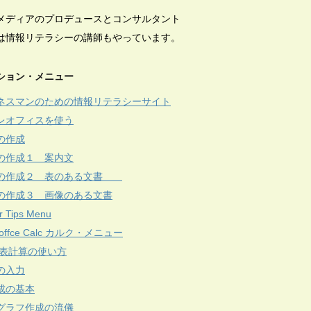
メディアのプロデュースとコンサルタント
は情報リテラシーの講師もやっています。
ション・メニュー
ネスマンのための情報リテラシーサイト
レオフィスを使う
の作成
の作成１ 案内文
の作成２ 表のある文書
の作成３ 画像のある文書
r Tips Menu
reoffce Calc カルク・メニュー
c 表計算の使い方
の入力
成の基本
グラフ作成の流儀