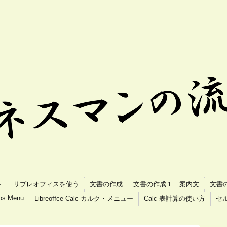
ト
リブレオフィスを使う
文書の作成
文書の作成１ 案内文
文書
ips Menu
Libreoffce Calc カルク・メニュー
Calc 表計算の使い方
セ