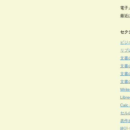
電子
最近
セク
ビジ
リブ
文書
文書
文書
文書
Write
Lib
Cal
セル
表作
統計