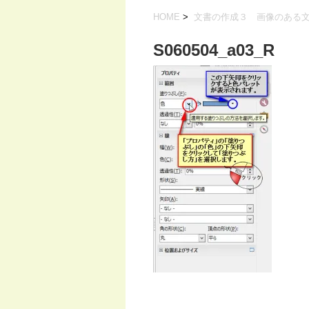
HOME
>
文書の作成３ 画像のある
S060504_a03_R