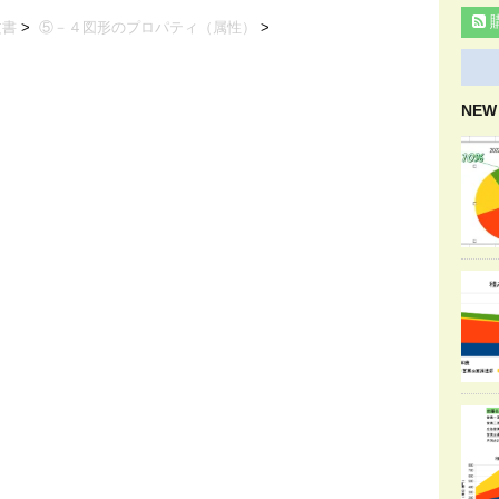
文書
>
⑤－４図形のプロパティ（属性）
>
NEW