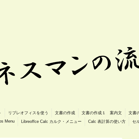
ト
リブレオフィスを使う
文書の作成
文書の作成１ 案内文
文書
ips Menu
Libreoffce Calc カルク・メニュー
Calc 表計算の使い方
セ