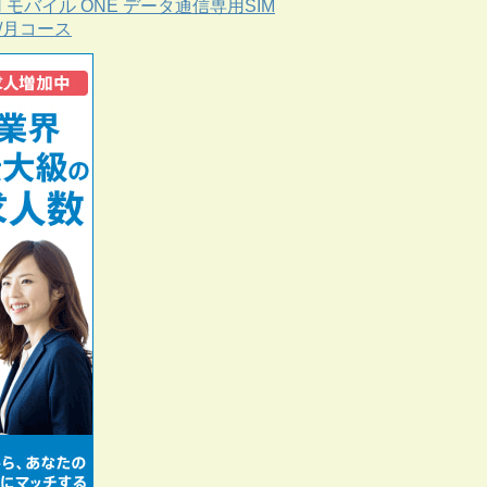
N モバイル ONE データ通信専用SIM
B/月コース