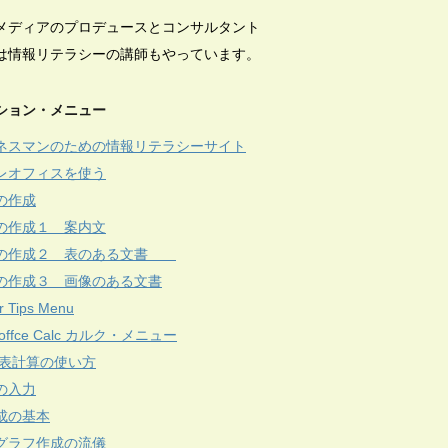
メディアのプロデュースとコンサルタント
は情報リテラシーの講師もやっています。
ション・メニュー
ネスマンのための情報リテラシーサイト
レオフィスを使う
の作成
の作成１ 案内文
の作成２ 表のある文書
の作成３ 画像のある文書
r Tips Menu
reoffce Calc カルク・メニュー
c 表計算の使い方
の入力
成の基本
グラフ作成の流儀