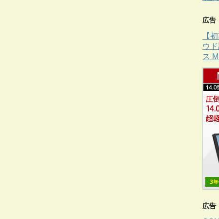
広告
【初
ウド
ス 
広告