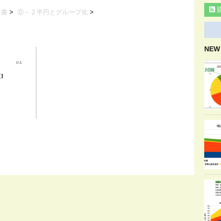
文書
>
⑤－２半円とグループ化
>
NEW