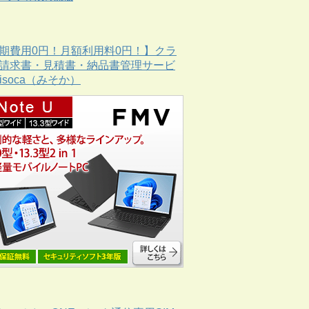
期費用0円！月額利用料0円！】クラ
請求書・見積書・納品書管理サービ
Misoca（みそか）