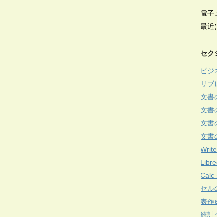
電子
最近
セク
ビジ
リブ
文書
文書
文書
文書
Write
Lib
Cal
セル
表作
統計