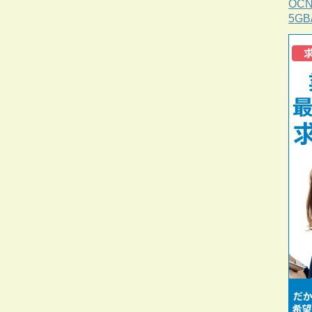
OC
5G