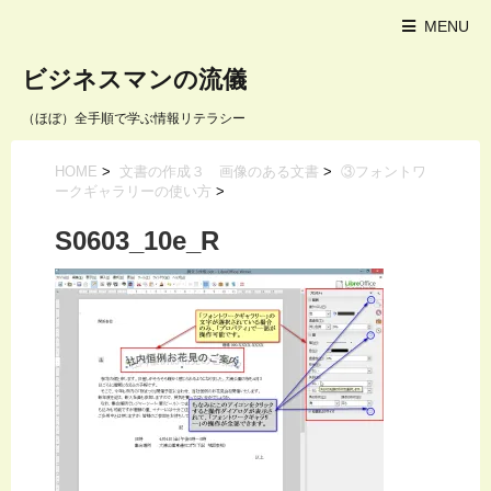
MENU
ビジネスマンの流儀
（ほぼ）全手順で学ぶ情報リテラシー
HOME
>
文書の作成３ 画像のある文書
>
③フォントワ
ークギャラリーの使い方
>
S0603_10e_R