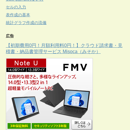
セルの入力
表作成の基本
統計グラフ作成の流儀
広告
【初期費用0円！月額利用料0円！】クラウド請求書・見
積書・納品書管理サービス Misoca（みそか）