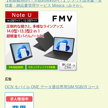
【初期費用0円！月額利用料0円！】クラウド請求書・見
積書・納品書管理サービス Misoca（みそか）
広告
OCN モバイル ONE データ通信専用SIM 5GB/月コース