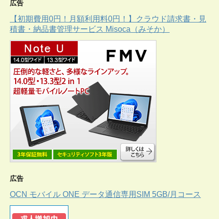
広告
【初期費用0円！月額利用料0円！】クラウド請求書・見
積書・納品書管理サービス Misoca（みそか）
広告
OCN モバイル ONE データ通信専用SIM 5GB/月コース