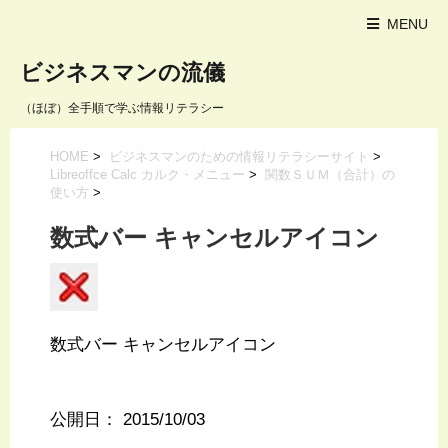
MENU
ビジネスマンの流儀
（ほぼ）全手順で学ぶ情報リテラシー
HOME
>
ビジネスマンのための情報リテラシーサイト
>
Libreoffce Calc カルク・メニュー
>
関数ＳＵＭ（合計）の
使い方
>
数式バー キャンセルアイコン
数式バー キャンセルアイコン
公開日：
2015/10/03