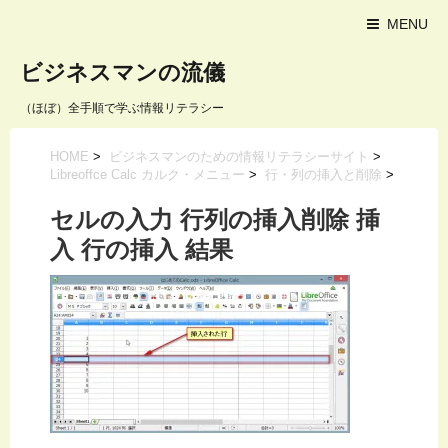
MENU
ビジネスマンの流儀
（ほぼ）全手順で学ぶ情報リテラシー
HOME
>
ビジネスマンのための情報リテラシーサイト
>
Libreoffce Calc カルク・メニュー
>
行・列の挿入と削除
>
セルの入力 行列の挿入削除 挿
入 行の挿入 結果