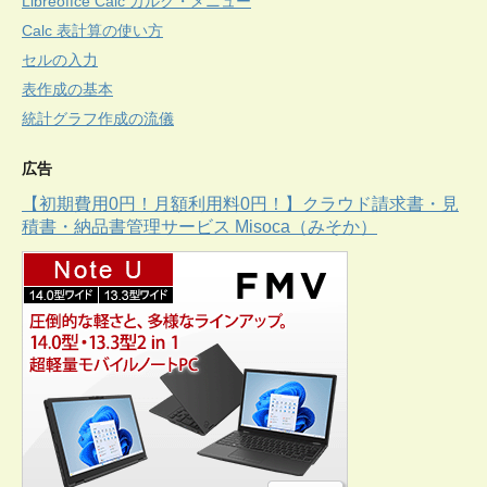
Libreoffce Calc カルク・メニュー
Calc 表計算の使い方
セルの入力
表作成の基本
統計グラフ作成の流儀
広告
【初期費用0円！月額利用料0円！】クラウド請求書・見
積書・納品書管理サービス Misoca（みそか）