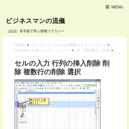
MENU
ビジネスマンの流儀
（ほぼ）全手順で学ぶ情報リテラシー
HOME
>
ビジネスマンのための情報リテラシーサイト
>
Libreoffce Calc カルク・メニュー
>
行・列の挿入と削除
>
セルの入力 行列の挿入削除 削
除 複数行の削除 選択