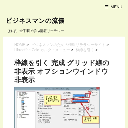
MENU
ビジネスマンの流儀
（ほぼ）全手順で学ぶ情報リテラシー
HOME
>
ビジネスマンのための情報リテラシーサイト
>
Libreoffce Calc カルク・メニュー
>
枠線を引く
>
枠線を引く 完成 グリッド線の
非表示 オプションウインドウ
非表示