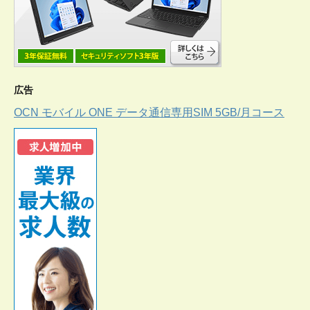
広告
OCN モバイル ONE データ通信専用SIM 5GB/月コース