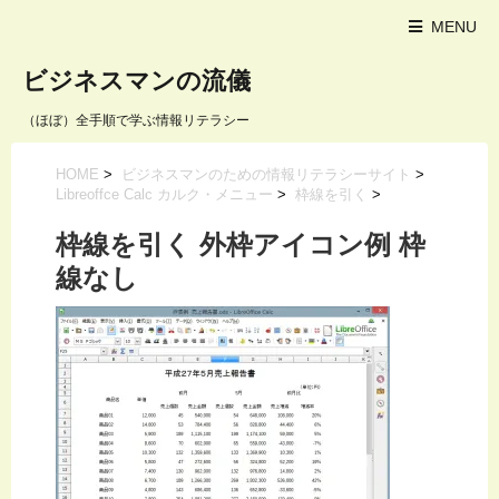
MENU
ビジネスマンの流儀
（ほぼ）全手順で学ぶ情報リテラシー
HOME
>
ビジネスマンのための情報リテラシーサイト
>
Libreoffce Calc カルク・メニュー
>
枠線を引く
>
枠線を引く 外枠アイコン例 枠
線なし