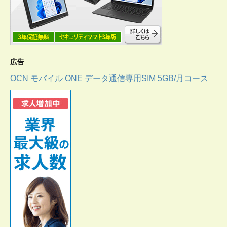
広告
OCN モバイル ONE データ通信専用SIM 5GB/月コース