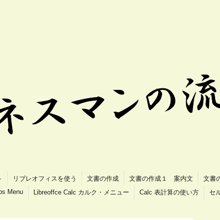
ト
リブレオフィスを使う
文書の作成
文書の作成１ 案内文
文書
ips Menu
Libreoffce Calc カルク・メニュー
Calc 表計算の使い方
セ