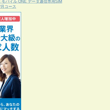
N モバイル ONE データ通信専用SIM
B/月コース