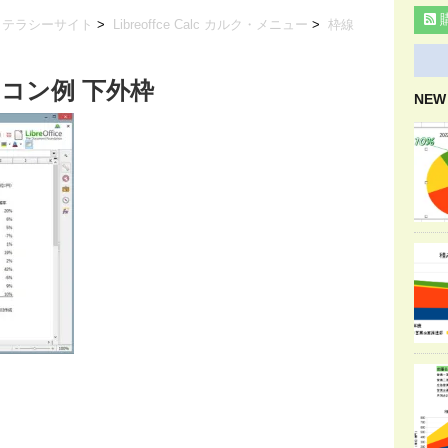
リテラシーサイト
>
Libreoffce Calc カルク・メニュー
>
枠線
コン例 下外枠
NEW