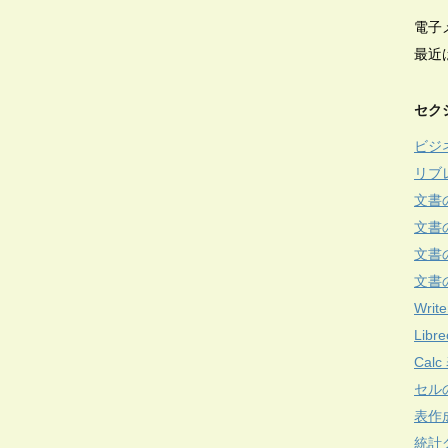
電子
最近
セク
ビジ
リブ
文書
文書
文書
文書
Write
Lib
Cal
セル
表作
統計