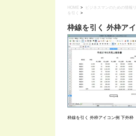
HOME
>
ビジネスマンのための情報
を引く
>
枠線を引く 外枠アイ
枠線を引く 外枠アイコン例 下外枠