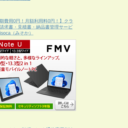
期費用0円！月額利用料0円！】クラ
請求書・見積書・納品書管理サービ
Misoca（みそか）