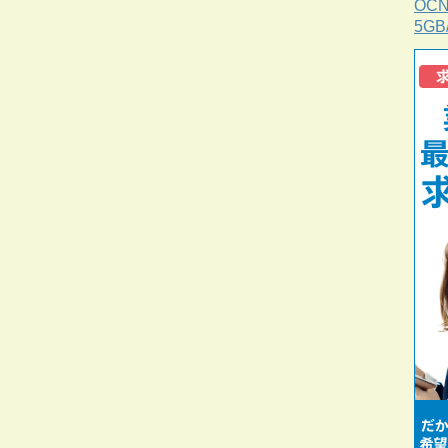
OC
5G