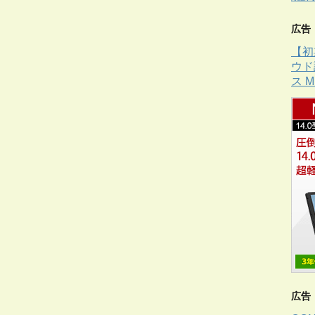
広告
【初
ウド
ス 
広告