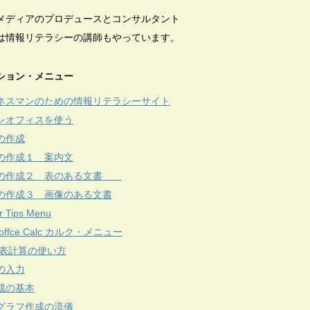
メディアのプロデュースとコンサルタント
は情報リテラシーの講師もやっています。
ション・メニュー
ネスマンのための情報リテラシーサイト
レオフィスを使う
の作成
の作成１ 案内文
の作成２ 表のある文書
の作成３ 画像のある文書
r Tips Menu
reoffce Calc カルク・メニュー
c 表計算の使い方
の入力
成の基本
グラフ作成の流儀