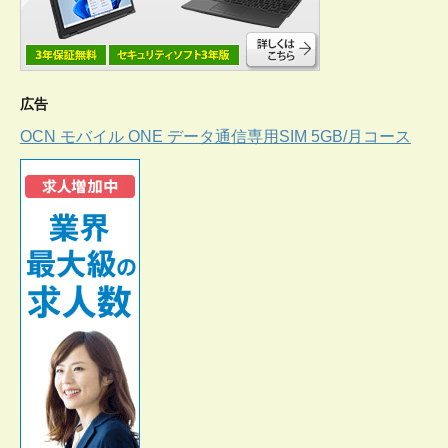
広告
OCN モバイル ONE データ通信専用SIM 5GB/月コース