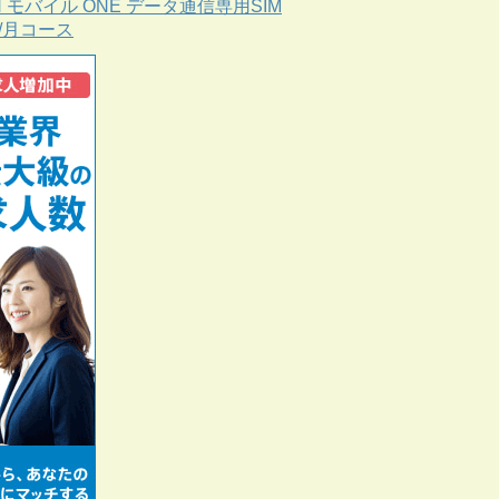
N モバイル ONE データ通信専用SIM
B/月コース