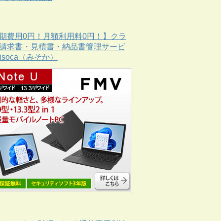
期費用0円！月額利用料0円！】クラ
請求書・見積書・納品書管理サービ
Misoca（みそか）