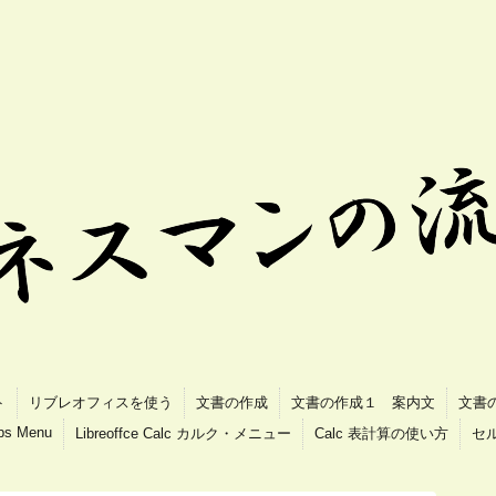
ト
リブレオフィスを使う
文書の作成
文書の作成１ 案内文
文書
ips Menu
Libreoffce Calc カルク・メニュー
Calc 表計算の使い方
セ