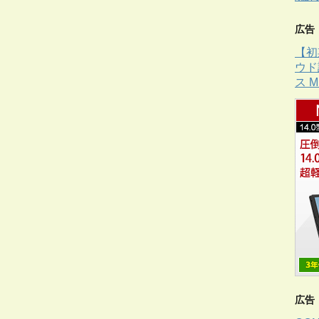
広告
【初
ウド
ス 
広告