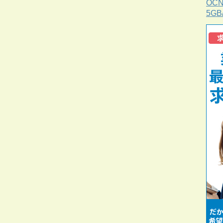
OC
5G