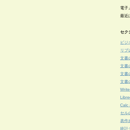
電子
最近
セク
ビジ
リブ
文書
文書
文書
文書
Write
Lib
Cal
セル
表作
統計