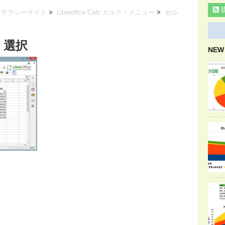
リテラシーサイト
>
Libreoffce Calc カルク・メニュー
>
セル
 選択
NEW