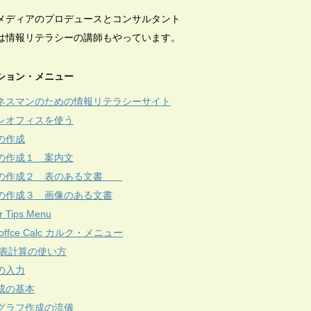
メディアのプロデュースとコンサルタント
は情報リテラシーの講師もやっています。
ション・メニュー
ネスマンのための情報リテラシーサイト
レオフィスを使う
の作成
の作成１ 案内文
の作成２ 表のある文書
の作成３ 画像のある文書
r Tips Menu
reoffce Calc カルク・メニュー
c 表計算の使い方
の入力
成の基本
グラフ作成の流儀