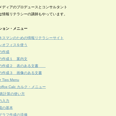
メディアのプロデュースとコンサルタント
は情報リテラシーの講師もやっています。
ション・メニュー
ネスマンのための情報リテラシーサイト
レオフィスを使う
の作成
の作成１ 案内文
の作成２ 表のある文書
の作成３ 画像のある文書
r Tips Menu
reoffce Calc カルク・メニュー
c 表計算の使い方
の入力
成の基本
グラフ作成の流儀