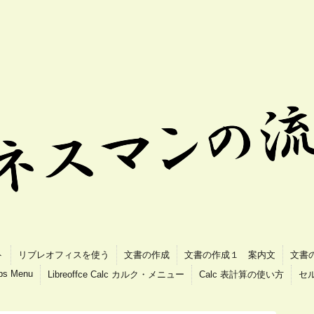
ト
リブレオフィスを使う
文書の作成
文書の作成１ 案内文
文書
ips Menu
Libreoffce Calc カルク・メニュー
Calc 表計算の使い方
セ