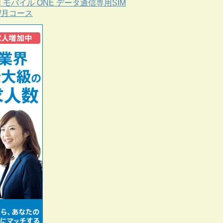
N モバイル ONE データ通信専用SIM
B/月コース