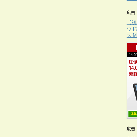
広告
【初
ウド
ス 
広告