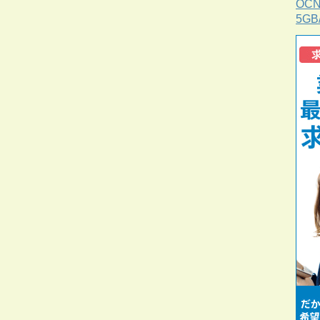
OC
5G