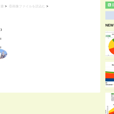
文書
>
⑥画像ファイルを読込む
>
NEW