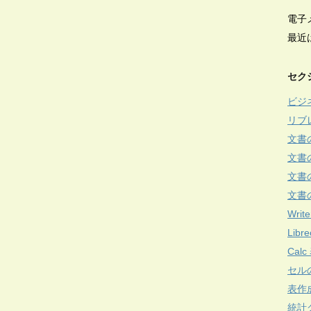
電子
最近
セク
ビジ
リブ
文書
文書
文書
文書
Write
Lib
Cal
セル
表作
統計