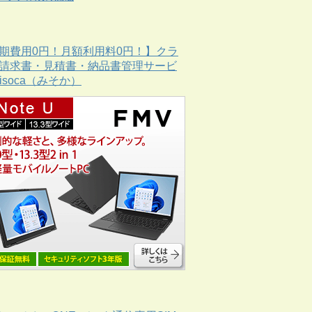
期費用0円！月額利用料0円！】クラ
請求書・見積書・納品書管理サービ
Misoca（みそか）