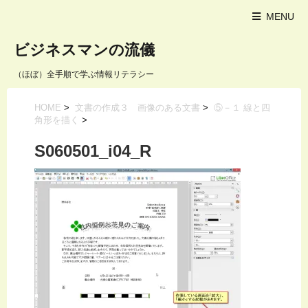
MENU
ビジネスマンの流儀
（ほぼ）全手順で学ぶ情報リテラシー
HOME
>
文書の作成３ 画像のある文書
>
⑤－１ 線と四
角形を描く
>
S060501_i04_R