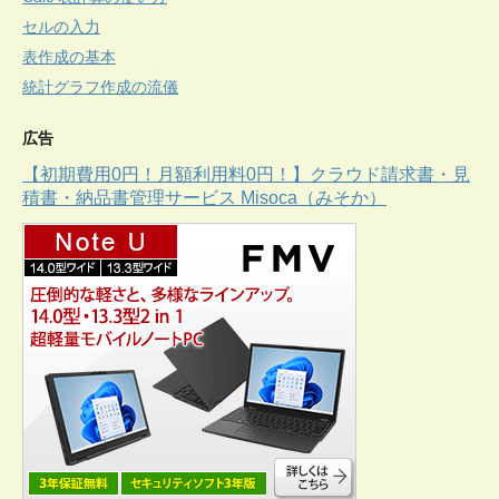
セルの入力
表作成の基本
統計グラフ作成の流儀
広告
【初期費用0円！月額利用料0円！】クラウド請求書・見
積書・納品書管理サービス Misoca（みそか）