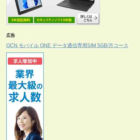
広告
OCN モバイル ONE データ通信専用SIM 5GB/月コース