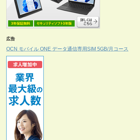
広告
OCN モバイル ONE データ通信専用SIM 5GB/月コース