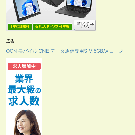
広告
OCN モバイル ONE データ通信専用SIM 5GB/月コース