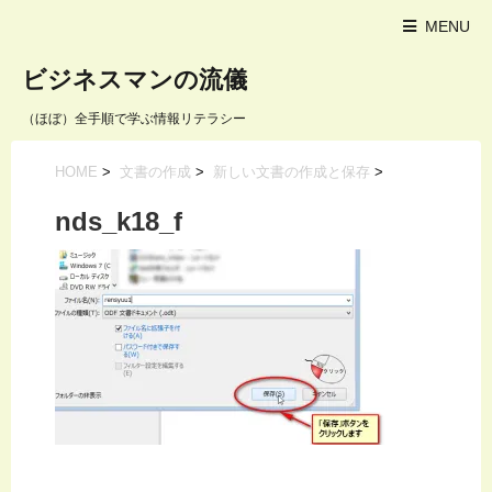
MENU
ビジネスマンの流儀
（ほぼ）全手順で学ぶ情報リテラシー
HOME
>
文書の作成
>
新しい文書の作成と保存
>
nds_k18_f