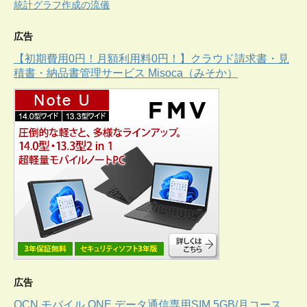
統計グラフ作成の流儀
広告
【初期費用0円！月額利用料0円！】クラウド請求書・見
積書・納品書管理サービス Misoca（みそか）
広告
OCN モバイル ONE データ通信専用SIM 5GB/月コース