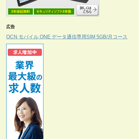
広告
OCN モバイル ONE データ通信専用SIM 5GB/月コース