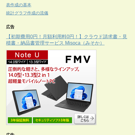
表作成の基本
統計グラフ作成の流儀
広告
【初期費用0円！月額利用料0円！】クラウド請求書・見
積書・納品書管理サービス Misoca（みそか）