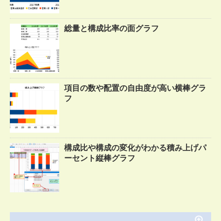
総量と構成比率の面グラフ
項目の数や配置の自由度が高い横棒グラ
フ
構成比や構成の変化がわかる積み上げパ
ーセント縦棒グラフ