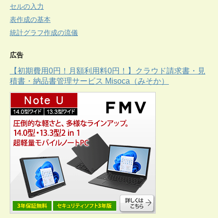
セルの入力
表作成の基本
統計グラフ作成の流儀
広告
【初期費用0円！月額利用料0円！】クラウド請求書・見
積書・納品書管理サービス Misoca（みそか）