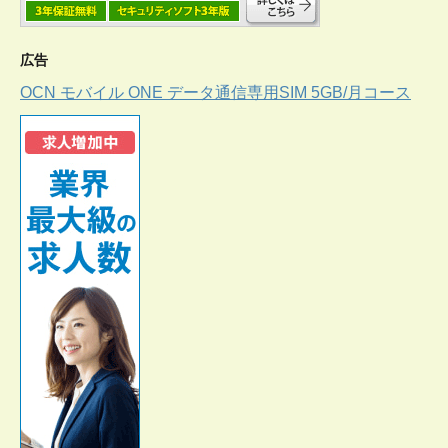
広告
OCN モバイル ONE データ通信専用SIM 5GB/月コース