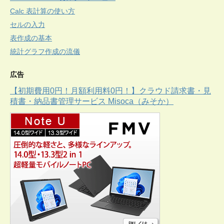
Calc 表計算の使い方
セルの入力
表作成の基本
統計グラフ作成の流儀
広告
【初期費用0円！月額利用料0円！】クラウド請求書・見
積書・納品書管理サービス Misoca（みそか）