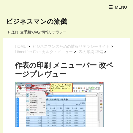
MENU
ビジネスマンの流儀
（ほぼ）全手順で学ぶ情報リテラシー
HOME
>
ビジネスマンのための情報リテラシーサイト
>
Libreoffce Calc カルク・メニュー
>
表の印刷 準備
>
作表の印刷 メニューバー 改ペ
ージプレヴュー