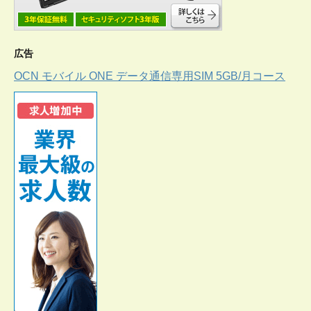
広告
OCN モバイル ONE データ通信専用SIM 5GB/月コース