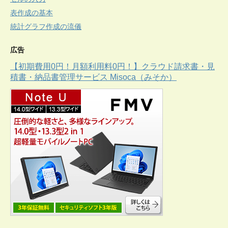
表作成の基本
統計グラフ作成の流儀
広告
【初期費用0円！月額利用料0円！】クラウド請求書・見
積書・納品書管理サービス Misoca（みそか）