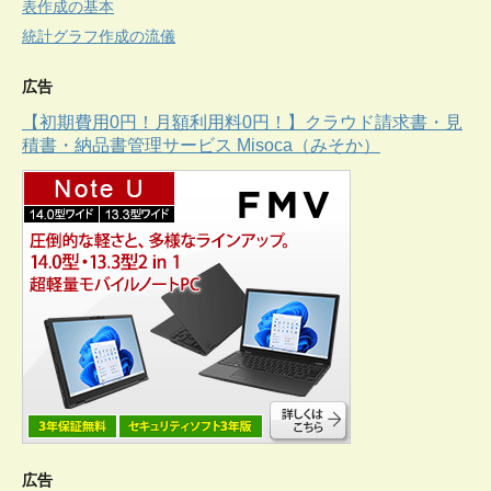
表作成の基本
統計グラフ作成の流儀
広告
【初期費用0円！月額利用料0円！】クラウド請求書・見
積書・納品書管理サービス Misoca（みそか）
広告