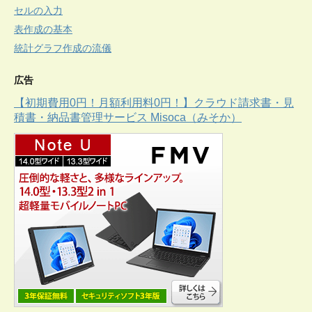
セルの入力
表作成の基本
統計グラフ作成の流儀
広告
【初期費用0円！月額利用料0円！】クラウド請求書・見
積書・納品書管理サービス Misoca（みそか）