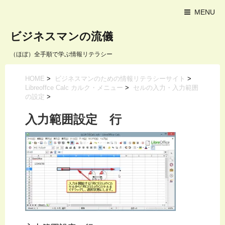
MENU
ビジネスマンの流儀
（ほぼ）全手順で学ぶ情報リテラシー
HOME
>
ビジネスマンのための情報リテラシーサイト
>
Libreoffce Calc カルク・メニュー
>
セルの入力・入力範囲
の設定
>
入力範囲設定 行