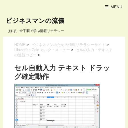
MENU
ビジネスマンの流儀
（ほぼ）全手順で学ぶ情報リテラシー
HOME
>
ビジネスマンのための情報リテラシーサイト
>
Libreoffce Calc カルク・メニュー
>
セルの入力・テキスト
の連続コピー
>
セル自動入力 テキスト ドラッ
グ確定動作