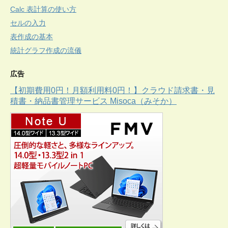
Calc 表計算の使い方
セルの入力
表作成の基本
統計グラフ作成の流儀
広告
【初期費用0円！月額利用料0円！】クラウド請求書・見
積書・納品書管理サービス Misoca（みそか）