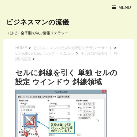
MENU
ビジネスマンの流儀
（ほぼ）全手順で学ぶ情報リテラシー
HOME
>
ビジネスマンのための情報リテラシーサイト
>
Libreoffce Calc カルク・メニュー
>
セルに斜線を引く 枠
線の設定
>
セルに斜線を引く 単独 セルの
設定 ウインドウ 斜線領域