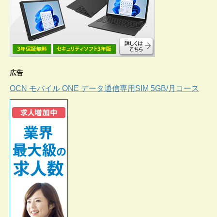
広告
OCN モバイル ONE データ通信専用SIM 5GB/月コース