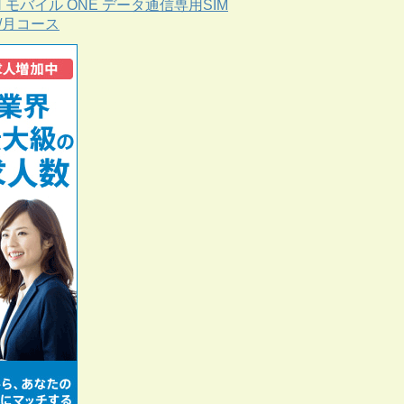
N モバイル ONE データ通信専用SIM
B/月コース