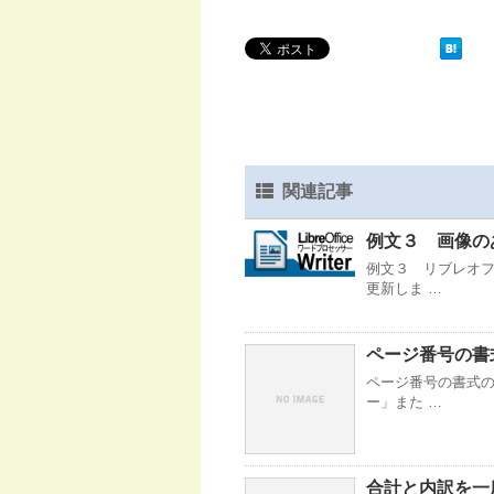
関連記事
例文３ 画像の
例文３ リブレオ
更新しま …
ページ番号の書
ページ番号の書式の
ー」また …
合計と内訳を一