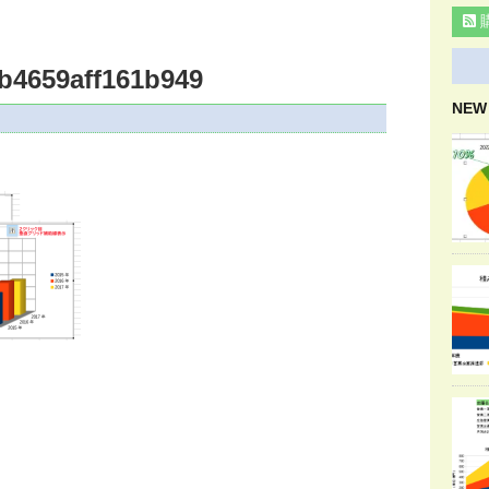
b4659aff161b949
NEW