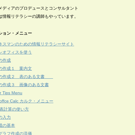
メディアのプロデュースとコンサルタント
は情報リテラシーの講師もやっています。
ション・メニュー
ネスマンのための情報リテラシーサイト
レオフィスを使う
の作成
の作成１ 案内文
の作成２ 表のある文書
の作成３ 画像のある文書
r Tips Menu
reoffce Calc カルク・メニュー
c 表計算の使い方
の入力
成の基本
グラフ作成の流儀