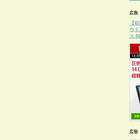
広告
【初
ウド
ス 
広告