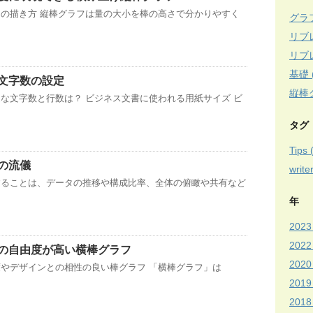
の描き方 縦棒グラフは量の大小を棒の高さで分かりやすく
グラフ
リブ
リブ
基礎 (
文字数の設定
縦棒グ
な文字数と行数は？ ビジネス文書に使われる用紙サイズ ビ
タグ
Tips 
の流儀
write
することは、データの推移や構成比率、全体の俯瞰や共有など
年
2023 
2022
の自由度が高い横棒グラフ
2020 
やデザインとの相性の良い棒グラフ 「横棒グラフ」は
2019 
2018 