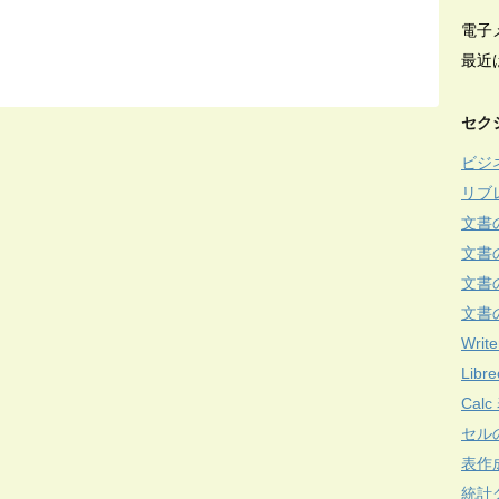
電子
最近
セク
ビジ
リブ
文書
文書
文書
文書
Write
Lib
Cal
セル
表作
統計