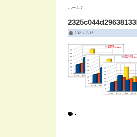
ホーム
>
2325c044d29638133
2021/12/16
-