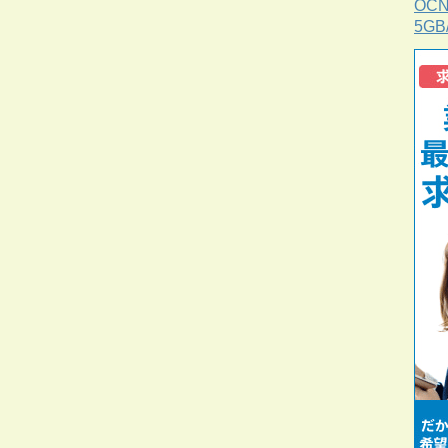
OC
5G