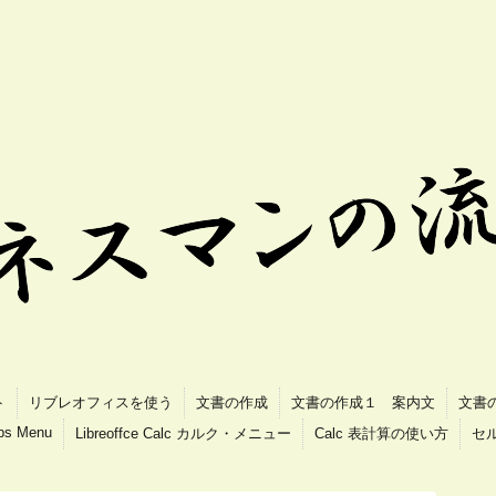
ト
リブレオフィスを使う
文書の作成
文書の作成１ 案内文
文書
ips Menu
Libreoffce Calc カルク・メニュー
Calc 表計算の使い方
セ