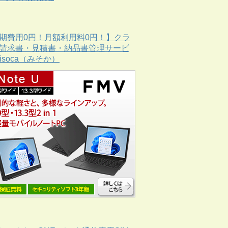
期費用0円！月額利用料0円！】クラ
請求書・見積書・納品書管理サービ
Misoca（みそか）