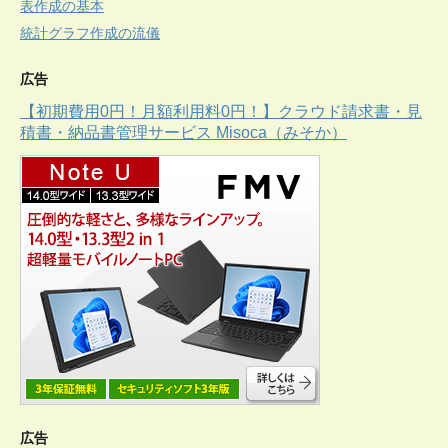
表作成の基本
統計グラフ作成の流儀
広告
【初期費用0円！月額利用料0円！】クラウド請求書・見
積書・納品書管理サービス Misoca（みそか）
広告